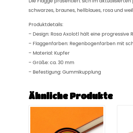
Die Flagge präsentiert sich im aktualisierte
schwarzes, braunes, hellblaues, rosa und we
Produktdetails:
– Design: Rosa Axolotl hält eine progressiv
– Flaggenfarben: Regenbogenfarben mit sc
– Material: Kupfer
– Größe: ca. 30 mm
– Befestigung: Gummikupplung
Ähnliche Produkte