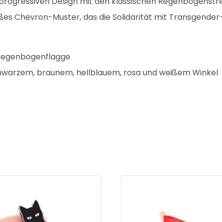
n progressiven Design mit den klassischen Regenbogenstre
ißes Chevron-Muster, das die Solidarität mit Transgender
e Regenbogenflagge
hwarzem, braunem, hellblauem, rosa und weißem Winkel