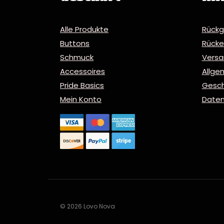
Alle Produkte
Rückg
Buttons
Rücker
Schmuck
Vers
Accessoires
Allge
Pride Basics
Gesc
Mein Konto
Daten
© 2026 Lovo Nova