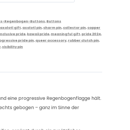
gs-Regenbogen-Buttons
,
Buttons
,
axolotl gift
,
axolotl pin
,
charm pin
,
collector pin
,
copper
inclusive pride
,
kawaii pride
,
meaningful gift
,
pride 2024
,
ogressive pride pin
,
queer accessory
,
rubber clutch pin
,
y
,
visibility pin
 und eine progressive Regenbogenflagge hält.
 rechts gebogen – ganz im Sinne der