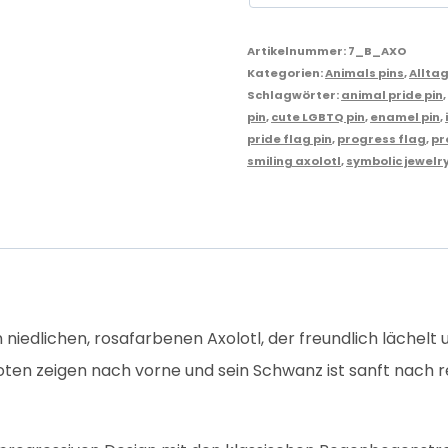
Artikelnummer:
7_B_AXO
Kategorien:
Animals pins
,
Allta
Schlagwörter:
animal pride pin
pin
,
cute LGBTQ pin
,
enamel pin
,
pride flag pin
,
progress flag
,
pr
smiling axolotl
,
symbolic jewelr
niedlichen, rosafarbenen Axolotl, der freundlich lächelt
Pfoten zeigen nach vorne und sein Schwanz ist sanft nach