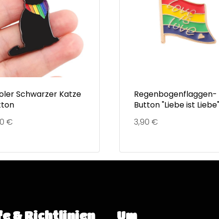
oler Schwarzer Katze
Regenbogenflaggen-
tton
Button "Liebe ist Liebe
90
€
3,90
€
fe & Richtlinien
Um