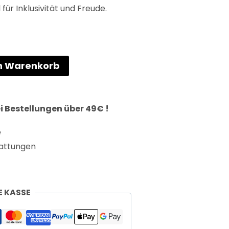
ür Inklusivität und Freude.
en Warenkorb
i Bestellungen über 49€ !
e
attungen
E KASSE