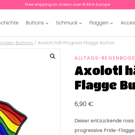
Free shipping on orders over €49 in Europe
schichte
Buttons
Schmuck
Flaggen
Acces
bogen-Buttons
/
Axolotl hält Progress Flagge Button
ALLTAGS-REGENBOG
Axolotl h
Flagge B
6,90
€
Dieser entzückende rosa 
progressive Pride-Flagge