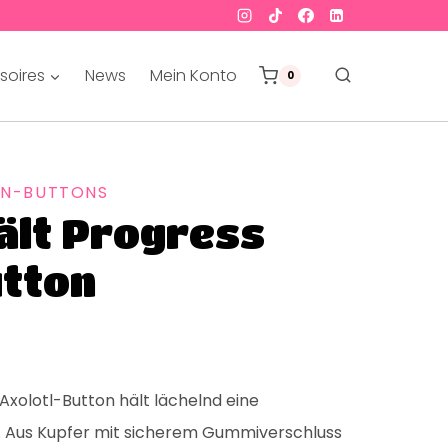
soires
News
Mein Konto
0
EN-BUTTONS
ält Progress
utton
Axolotl-Button hält lächelnd eine
. Aus Kupfer mit sicherem Gummiverschluss