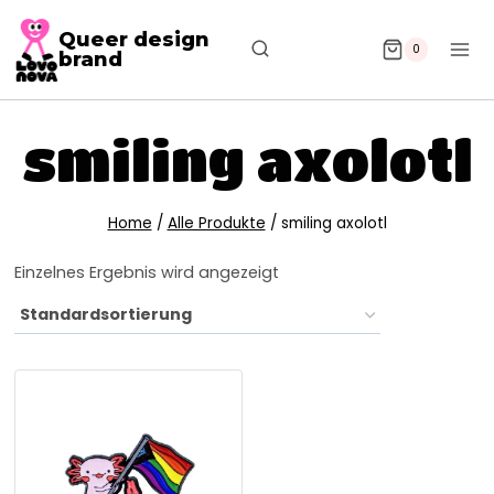
Queer design
0
brand
smiling axolotl
Home
/
Alle Produkte
/
smiling axolotl
Einzelnes Ergebnis wird angezeigt