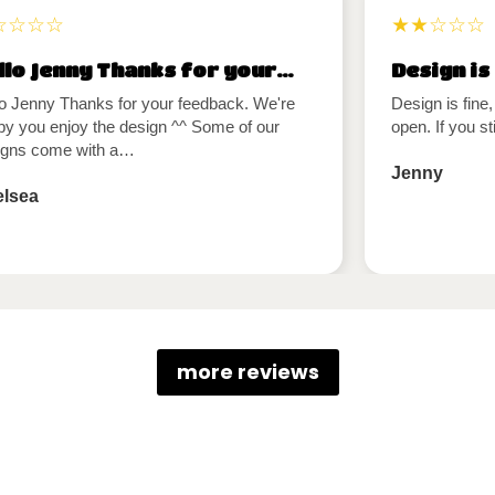
☆☆☆☆
★★☆☆☆
llo Jenny Thanks for your…
Design is
lo Jenny Thanks for your feedback. We're
Design is fine,
py you enjoy the design ^^ Some of our
open. If you st
igns come with a…
Jenny
lsea
more reviews