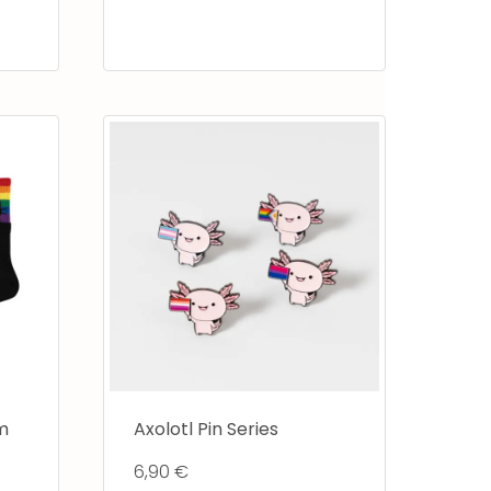
m
Axolotl Pin Series
6,90
€