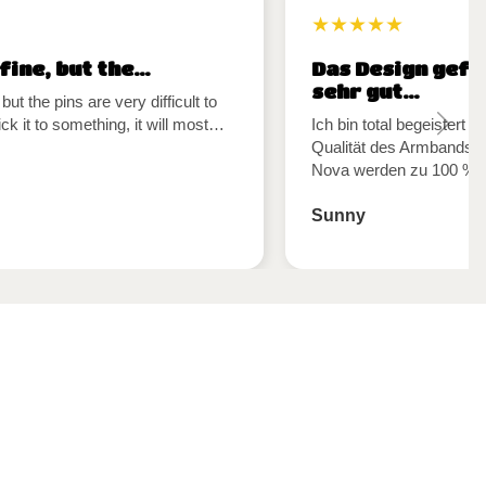
★★★★★
 fine, but the…
Das Design gefäl
sehr gut…
 but the pins are very difficult to
ick it to something, it will most…
Ich bin total begeistert
Qualität des Armbands. 
Nova werden zu 100 % mi
Sunny