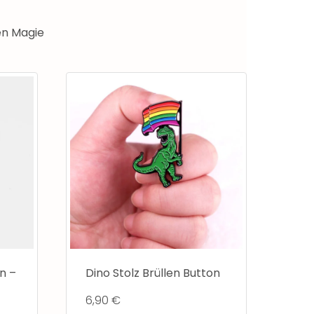
en Magie
n –
Dino Stolz Brüllen Button
6,90
€