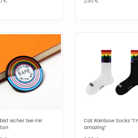
90
€
2,90
€
bist sicher bei mir
Cat Rainbow Socks “I’
tton
amazing”