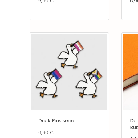
6,90
€
6,
Duck Pins serie
Du 
Bu
6,90
€