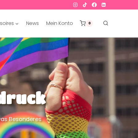
soires
News
Mein Konto
0
druck
twas Besonderes