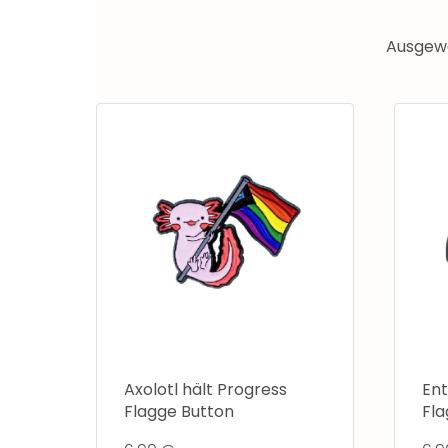
Ausgewä
Axolotl hält Progress
En
Flagge Button
Fla