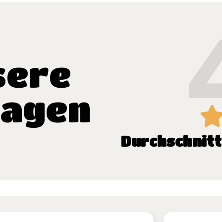
sere
sagen
Durchschnit