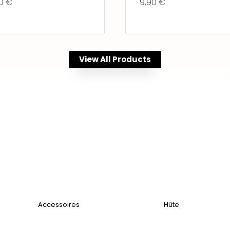
90
€
9,90
€
View All Products
Accessoires
Hüte