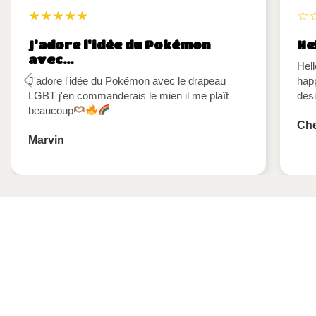
★★★★★
☆
J'adore l'idée du Pokémon
He
avec…
Hel
J'adore l'idée du Pokémon avec le drapeau
hap
LGBT j'en commanderais le mien il me plaît
des
beaucoup
Che
Marvin