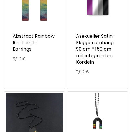
Abstract Rainbow
Asexueller Satin-
Rectangle
Flaggenumhang
Earrings
90 cm * 150 cm
mit integrierten
9,90
€
Kordeln
11,90
€