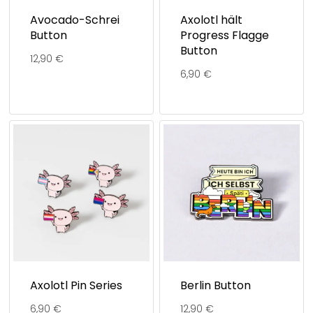
Avocado-Schrei
Axolotl hält
Button
Progress Flagge
Button
12,90
€
6,90
€
Axolotl Pin Series
Berlin Button
6,90
€
12,90
€