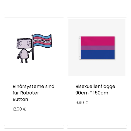
Binärsysteme sind
Bisexuellenflagge
für Roboter
90cm * 150cm
Button
9,90
€
12,90
€