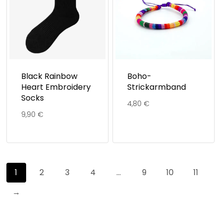
Black Rainbow
Boho-
Heart Embroidery
Strickarmband
Socks
4,80
€
9,90
€
1
2
3
4
…
9
10
11
→