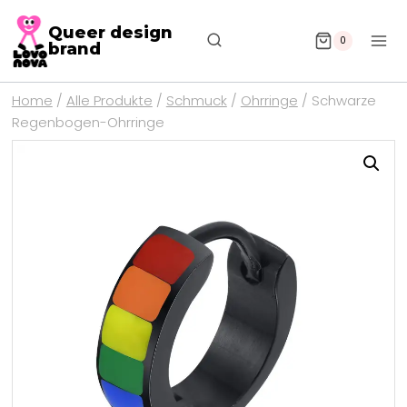
Queer design
0
brand
Home
/
Alle Produkte
/
Schmuck
/
Ohrringe
/
Schwarze
Regenbogen-Ohrringe