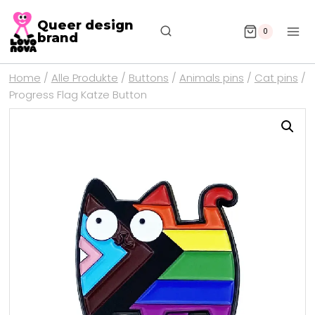
Queer design
0
brand
Home
/
Alle Produkte
/
Buttons
/
Animals pins
/
Cat pins
/
Progress Flag Katze Button