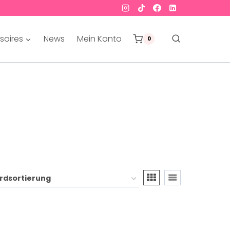
soires
News
Mein Konto
0