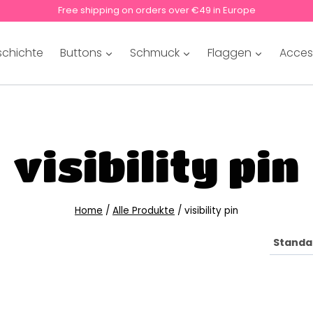
Free shipping on orders over €49 in Europe
schichte
Buttons
Schmuck
Flaggen
Acces
visibility pin
Home
/
Alle Produkte
/
visibility pin