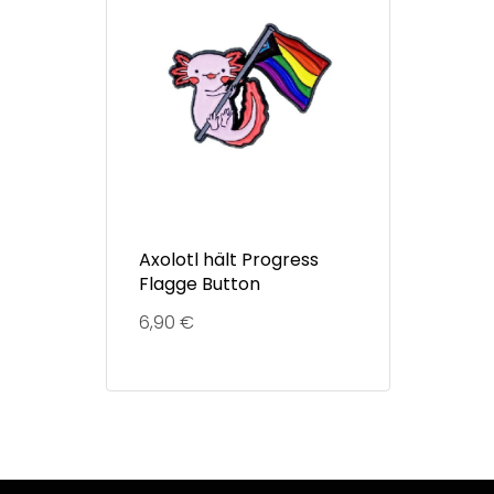
Axolotl hält Progress
Flagge Button
6,90
€