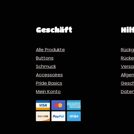
Geschäft
Hil
Alle Produkte
Rückg
Buttons
Rücker
Schmuck
Vers
Accessoires
Allge
Pride Basics
Gesc
Mein Konto
Daten