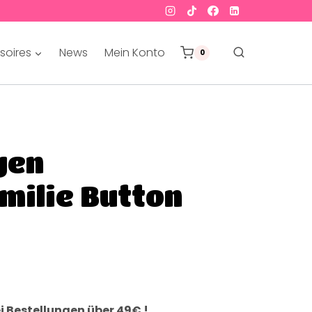
soires
News
Mein Konto
0
gen
milie Button
i Bestellungen über 49€ !