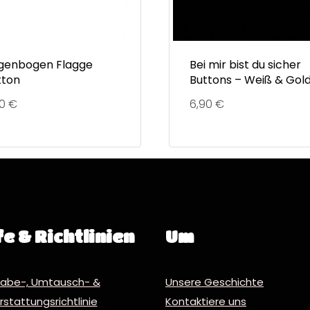
genbogen Flagge
Bei mir bist du sicher
tton
Buttons – Weiß & Gol
90
€
6,90
€
fe & Richtlinien
Um
abe-, Umtausch- &
Unsere Geschichte
stattungsrichtlinie
Kontaktiere uns