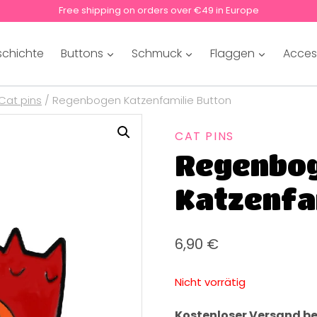
Free shipping on orders over €49 in Europe
schichte
Buttons
Schmuck
Flaggen
Acces
Cat pins
/
Regenbogen Katzenfamilie Button
CAT PINS
Regenbo
Katzenfa
6,90
€
Nicht vorrätig
Kostenloser Versand be