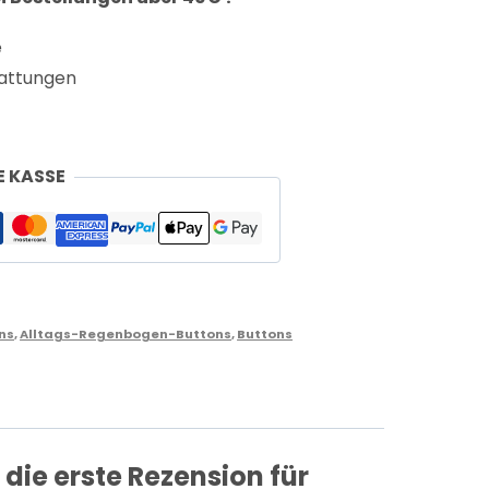
e
attungen
E KASSE
ins
,
Alltags-Regenbogen-Buttons
,
Buttons
 die erste Rezension für