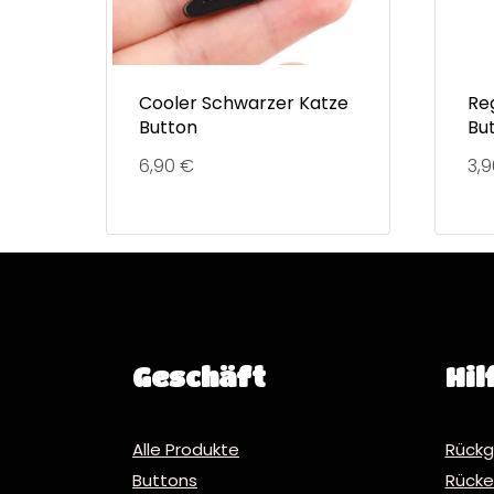
Cooler Schwarzer Katze
Re
Button
Bu
6,90
€
3,
Geschäft
Hil
Alle Produkte
Rückg
Buttons
Rücker