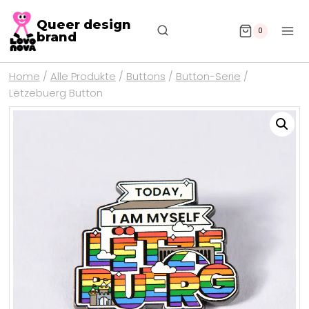
Queer design
0
brand
Home
/
Alle Produkte
/
Buttons
/
Button-Serie
/
Lëtzebuerg Button