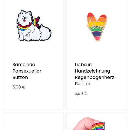
Samojede
Liebe in
Pansexueller
Handzeichnung
Button
Regenbogenherz-
Button
6,90
€
3,90
€