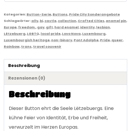
Kategorien:
Button-Serie
,
Buttons
,
Pride City Sonderangebote
Schlagwörter:
ally
,
bi
,
castle
,
collection
,
Crafted Cities
,
enamel pin
,
Europe
,
freedom.
,
gay
,
gift
,
hard enamel
,
identity
,
lesbian
,
Lëtzebuerg
,
LGBTQ
,
local pride
,
Lovo Nova
,
Luxembourg
,
Luxembourgish heritage
,
non-binary
,
Pont Adolphe
,
Pride
,
queer
,
Rainbow
,
trans
,
travel souvenir
Beschreibung
Rezensionen (0)
Beschreibung
Dieser Button ehrt die Seele Lëtzebuergs. Eine
kühne Feier von Identität, Erbe und Freiheit,
verwurzelt im Herzen Europas.