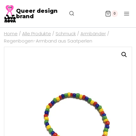
Queer design
0
brand
Home
/
Alle Produkte
/
Schmuck
/
Armbänder
/
Regenbogen-Armband aus Saatperlen