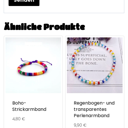
Ähnliche Produkte
Boho-
Regenbogen- und
Strickarmband
transparentes
Perlenarmband
4,80
€
9,90
€