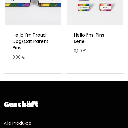
Hello I’m Proud
Hello I’m…Pins
Dog/Cat Parent
serie
Pins
9,90
€
9,90
€
Geschäft
Alle Produkte