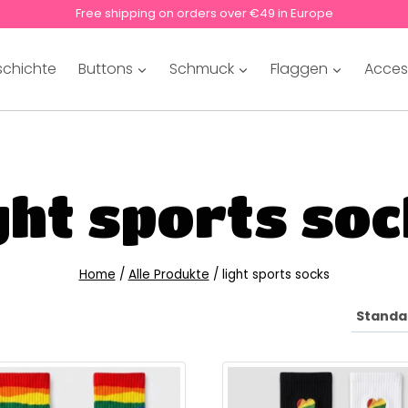
Free shipping on orders over €49 in Europe
schichte
Buttons
Schmuck
Flaggen
Acces
ght sports so
Home
/
Alle Produkte
/
light sports socks