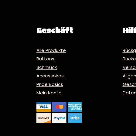
Geschäft
Hil
Alle Produkte
Rückg
Buttons
Rücker
Schmuck
Vers
Accessoires
Allge
Pride Basics
Gesc
Mein Konto
Daten