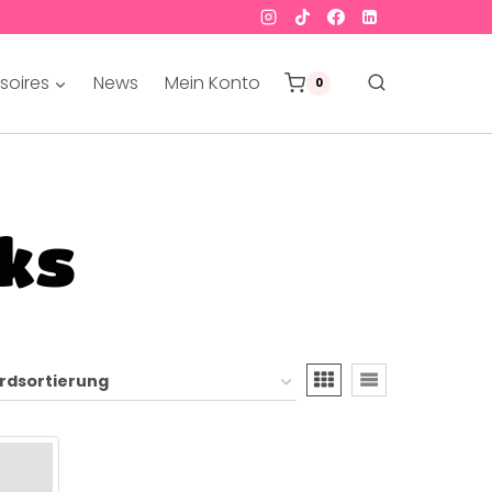
soires
News
Mein Konto
0
cks