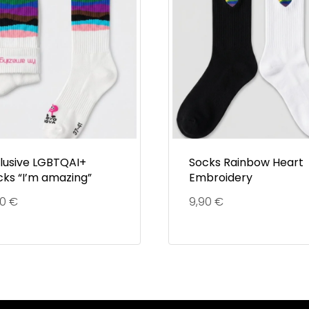
clusive LGBTQAI+
Socks Rainbow Heart
cks “I’m amazing”
Embroidery
90
€
9,90
€