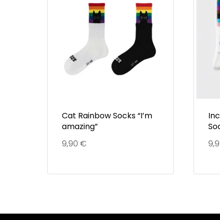
Cat Rainbow Socks “I’m
In
amazing”
So
9,90
€
9,