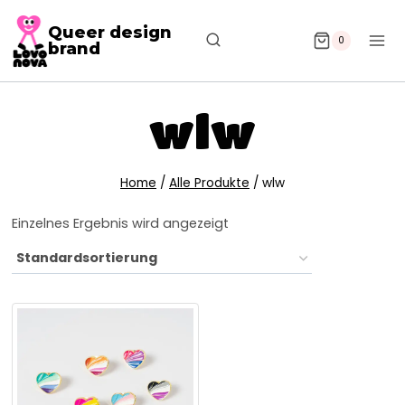
Queer design
0
brand
wlw
Home
/
Alle Produkte
/
wlw
Einzelnes Ergebnis wird angezeigt