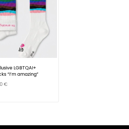
clusive LGBTQAI+
cks “I’m amazing”
90
€