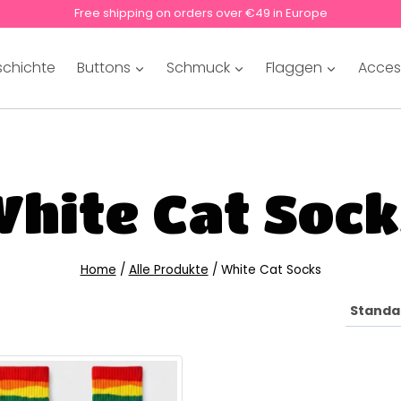
Free shipping on orders over €49 in Europe
schichte
Buttons
Schmuck
Flaggen
Acces
hite Cat Soc
Home
/
Alle Produkte
/
White Cat Socks