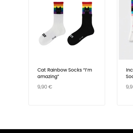
Cat Rainbow Socks “I’m
In
amazing”
So
9,90
€
9,