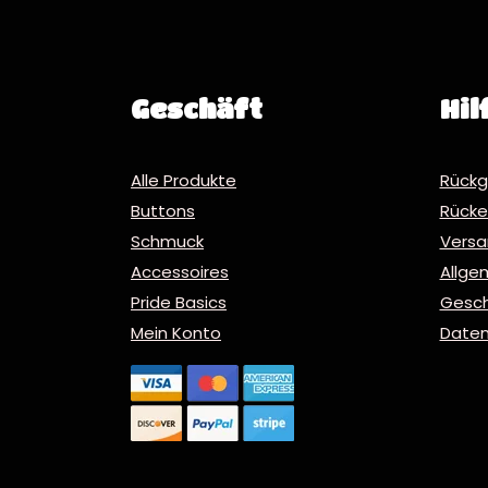
Geschäft
Hil
Alle Produkte
Rückg
Buttons
Rücker
Schmuck
Vers
Accessoires
Allge
Pride Basics
Gesc
Mein Konto
Daten