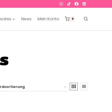
soires
News
Mein Konto
0
ks