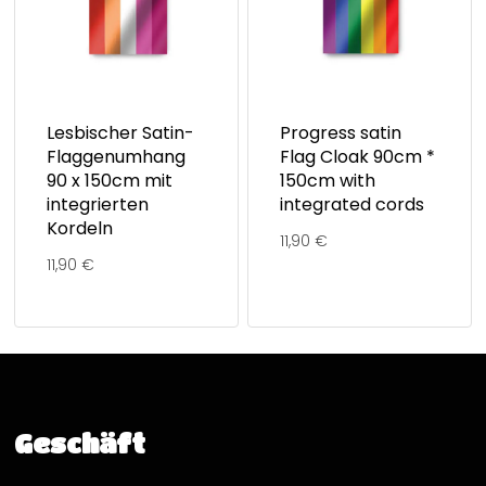
Lesbischer Satin-
Progress satin
Flaggenumhang
Flag Cloak 90cm *
90 x 150cm mit
150cm with
integrierten
integrated cords
Kordeln
11,90
€
11,90
€
Geschäft