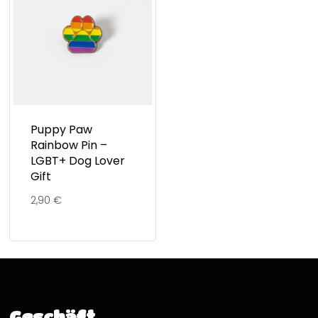
Puppy Paw
Rainbow Pin –
LGBT+ Dog Lover
Gift
2,90
€
Geschäft