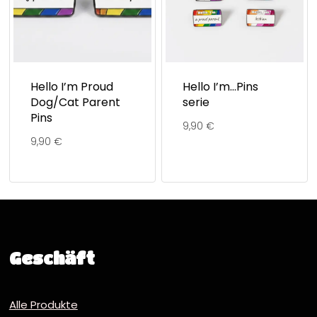
Hello I’m Proud
Hello I’m…Pins
Dog/Cat Parent
serie
Pins
9,90
€
9,90
€
Geschäft
Alle Produkte