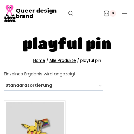
Queer design
0
brand
playful pin
Home
/
Alle Produkte
/
playful pin
Einzelnes Ergebnis wird angezeigt