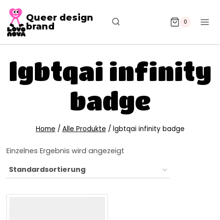
Queer design
0
brand
lgbtqai infinity
badge
Home
/
Alle Produkte
/
lgbtqai infinity badge
Einzelnes Ergebnis wird angezeigt