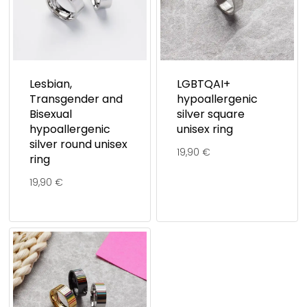
Lesbian,
LGBTQAI+
Transgender and
hypoallergenic
Bisexual
silver square
hypoallergenic
unisex ring
silver round unisex
19,90
€
ring
19,90
€