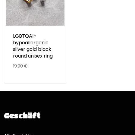
LGBTQAI+
hypoallergenic
silver gold black
round unisex ring
19,90
€
Geschäft