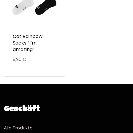
Cat Rainbow
Socks “I’m
amazing”
9,90
€
Geschäft
Alle Produkte