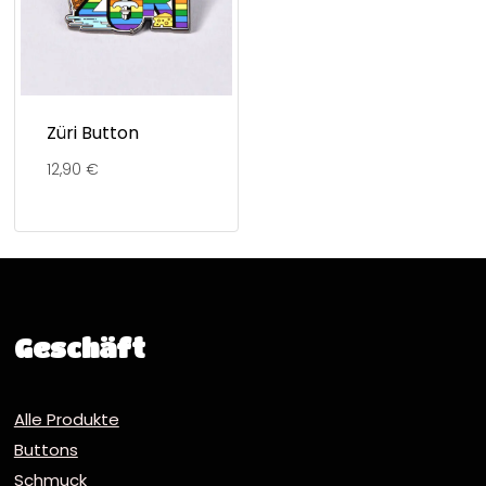
Züri Button
12,90
€
Geschäft
Alle Produkte
Buttons
Schmuck