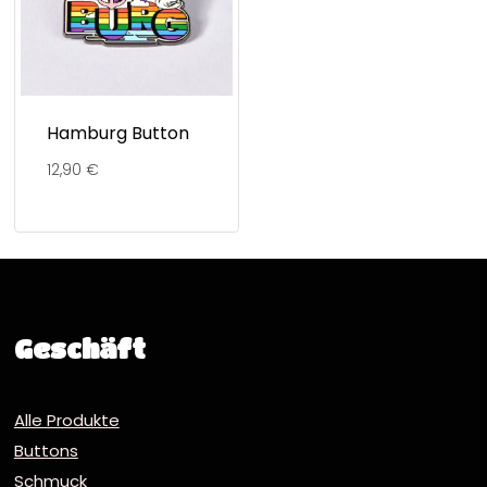
Hamburg Button
12,90
€
Geschäft
Alle Produkte
Buttons
Schmuck